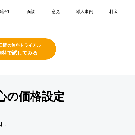
事評価
面談
意見
導入事例
料金
4日間の無料トライアル
無料で試してみる
心の価格設定
す。