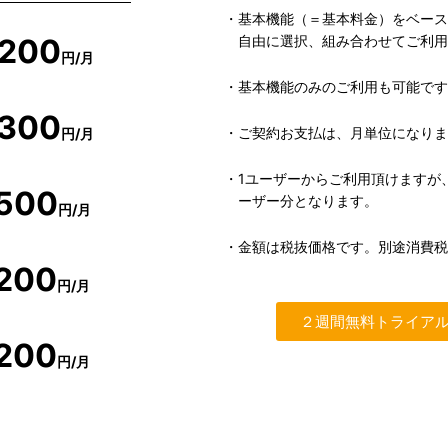
・基本機能（＝基本料金）をベー
200
自由に選択、組み合わせてご利
円/月
・基本機能のみのご利用も可能で
300
・ご契約お支払は、月単位になり
円/月
・1ユーザーからご利用頂けますが
500
ーザー分となります。
円/月
・金額は税抜価格です。別途消費
200
円/月
２週間無料トライア
200
円/月